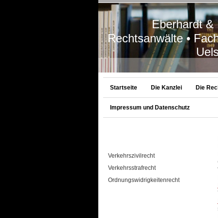
Eberhardt & Lü
Rechtsanwälte • Fach
Uelse
Startseite
Die Kanzlei
Die Rec
Impressum und Datenschutz
Verkehrszivilrecht
Verkehrsstrafrecht
Ordnungswidrigkeitenrecht