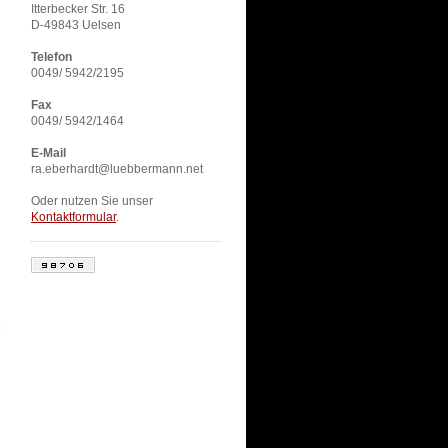
Itterbecker Str. 16
D-49843 Uelsen
Telefon
0049/ 5942/2195
Fax
0049/ 5942/1464
E-Mail
ra.eberhardt@luebbermann.net
Oder nutzen Sie unser
Kontaktformular
.