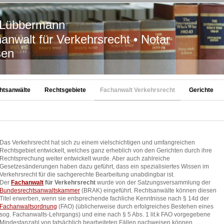
bbermann
anwalt für Verkehrsrecht • Notar
n
htsanwälte
Rechtsgebiete
Fachanwalt Verkehrsrecht
Gerichte
Das Verkehrsrecht hat sich zu einem vielschichtigen und umfangreichen
Rechtsgebiet entwickelt, welches ganz erheblich von den Gerichten durch ihre
Rechtsprechung weiter entwickelt wurde. Aber auch zahlreiche
Gesetzesänderungen haben dazu geführt, dass ein spezialisiertes Wissen im
Verkehrsrecht für die sachgerechte Bearbeitung unabdingbar ist.
Der
Fachanwalt
für Verkehrsrecht
wurde von der Satzungsversammlung der
Bundesrechtsanwaltskammer
(BRAK) eingeführt. Rechtsanwälte können diesen
Titel erwerben, wenn sie entsprechende fachliche Kenntnisse nach § 14d der
Fachanwaltsordnung
(FAO) (üblicherweise durch erfolgreiches Bestehen eines
sog. Fachanwalts-Lehrgangs) und eine nach § 5 Abs. 1 lit.k FAO vorgegebene
Mindestanzahl von tatsächlich bearbeiteten Fällen nachweisen können.