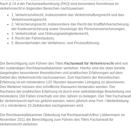
Nach
§ 14 d der Fachanwaltsordnung (FAO)
sind besondere Kenntnisse im
Verkehrsrecht in folgenden Bereichen nachzuweisen:
1. Verkehrszivilrecht, insbesondere das Verkehrshaftungsrecht und das
Verkehrsvertragsrecht,
2. Versicherungsrecht, insbesondere das Recht der Kraftfahrtversicherung,
der Kaskoversicherung sowie Grundzüge der Personenversicherungen,
3. Verkehrsstraf- und Ordnungswidrigkeitenrecht,
4. Recht der Fahrerlaubnis,
5. Besonderheiten der Verfahrens- und Prozessführung.
Die Berechtigung zum Führen des Titels
Fachanwalt für Verkehrsrecht
wird von
der zuständigen Rechtsanwaltskammer verliehen. Hierfür sind die oben bereits
dargelegten besonderen theoretischen und praktischen Erfahrungen auf dem
Gebiet des Verkehrsrechts nachzuweisen. Zum Nachweis der theoretischen
Erfahrung ist ein mindestens 120 Stunden dauernder Lehrgang zu absolvieren.
Des Weiteren müssen drei schriftliche Klausuren bestanden werden. Der
Nachweis der praktischen Erfahrung ist durch eine selbstständige Bearbeitung von
mindestens 160 Fällen innerhalb von drei Jahren zu belegen. Der Titel Fachanwalt
für Verkehrsrecht darf nur geführt werden, wenn jährlich eine Fort- / Weiterbildung
i.H.v. mindestens 10 Zeitstunden nachgewiesen wird.
Die Rechtsanwaltskammer Oldenburg hat Rechtsanwalt Arthur Lübbermann im
November 2011 die Berechtigung zum Führen des Titels Fachanwalt für
Verkehrsrecht verliehen.